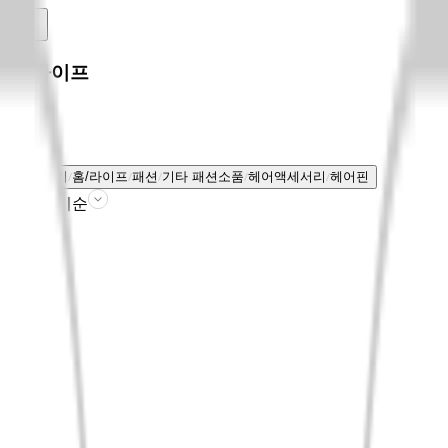
홈/라이프
전체보기
홈/라이프
패션
기타 패션소품
헤어액세서리
헤어핀
판매인기순
필터