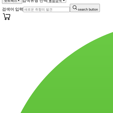
검색유형 선택
핫트랙스
검색어 입력
search button