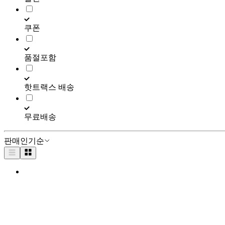
쿠폰
품절포함
핫트랙스 배송
무료배송
판매인기순