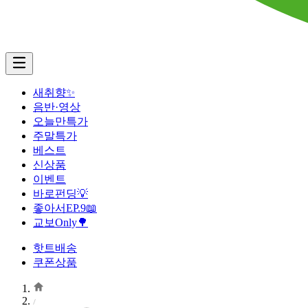
새취향✨
음반·영상
오늘만특가
주말특가
베스트
신상품
이벤트
바로펀딩💡
좋아서EP.9📖
교보Only🌳
핫트배송
쿠폰상품