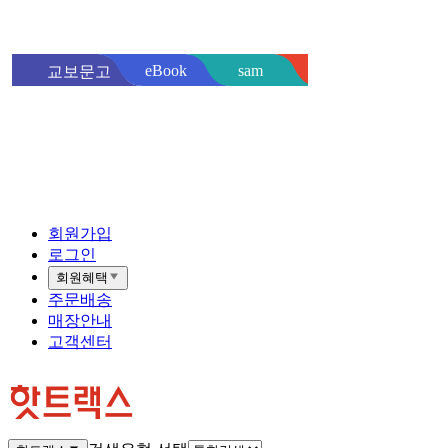
sam
eBook
교보문고
핫트랙스
바로
회원가입
로그인
회원혜택
주문배송
매장안내
고객센터