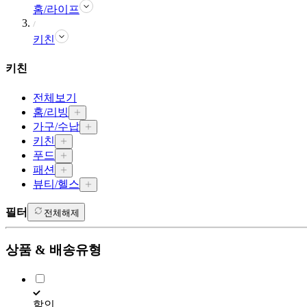
홈/라이프
키친
키친
전체보기
홈/리빙
가구/수납
키친
푸드
패션
뷰티/헬스
필터
전체해제
상품 & 배송유형
할인