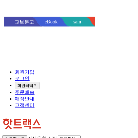
sam
eBook
교보문고
핫트랙스
바로
회원가입
로그인
회원혜택
주문배송
매장안내
고객센터