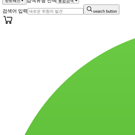
검색유형 선택
핫트랙스
검색어 입력
search button