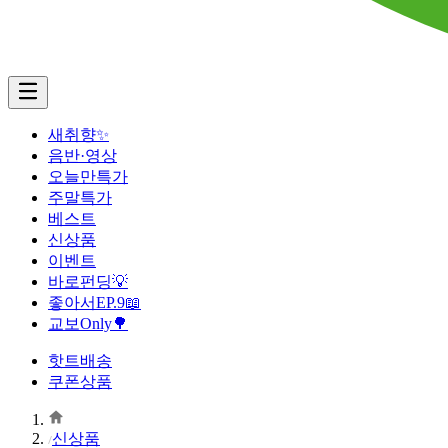
새취향✨
음반·영상
오늘만특가
주말특가
베스트
신상품
이벤트
바로펀딩💡
좋아서EP.9📖
교보Only🌳
핫트배송
쿠폰상품
신상품