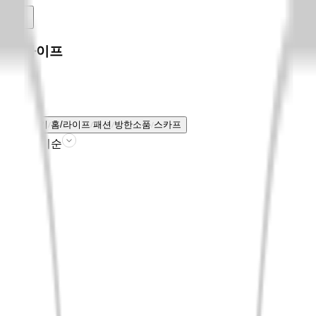
홈/라이프
전체보기
홈/라이프
패션
방한소품
스카프
판매인기순
필터