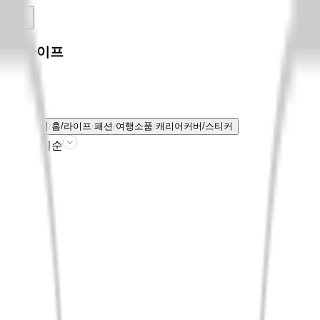
홈/라이프
전체보기
홈/라이프
패션
여행소품
캐리어커버/스티커
판매인기순
필터