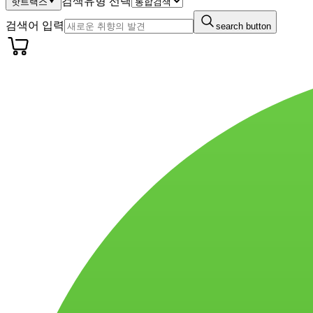
검색유형 선택
핫트랙스
검색어 입력
search button