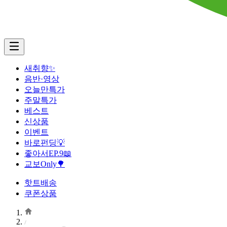
새취향✨
음반·영상
오늘만특가
주말특가
베스트
신상품
이벤트
바로펀딩💡
좋아서EP.9📖
교보Only🌳
핫트배송
쿠폰상품