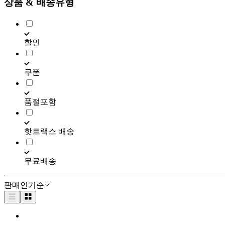
상품 & 배송유형
할인
쿠폰
품절포함
핫트랙스 배송
무료배송
판매인기순