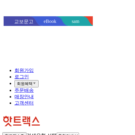
sam
eBook
교보문고
핫트랙스
바로
회원가입
로그인
회원혜택
주문배송
매장안내
고객센터