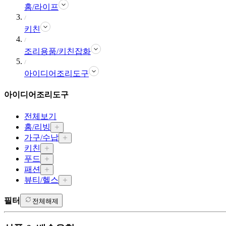
홈/라이프
키친
조리용품/키친잡화
아이디어조리도구
아이디어조리도구
전체보기
홈/리빙
가구/수납
키친
푸드
패션
뷰티/헬스
필터
전체해제