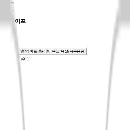
홈/라이프
전체보기
홈/라이프
홈/리빙
욕실
욕실/목욕용품
판매인기순
필터