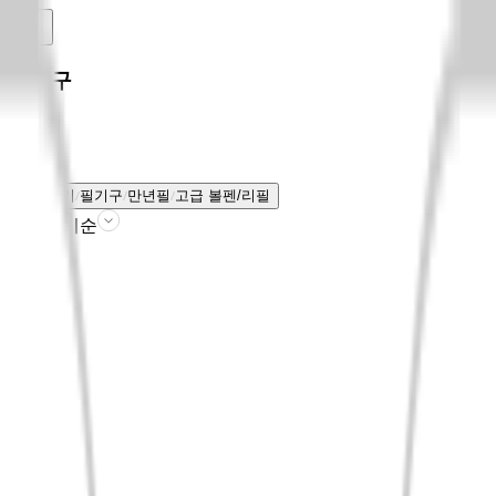
필기구
전체보기
필기구
만년필
고급 볼펜/리필
판매인기순
필터