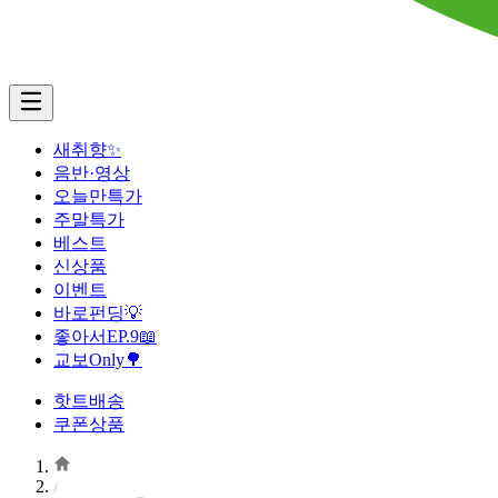
새취향✨
음반·영상
오늘만특가
주말특가
베스트
신상품
이벤트
바로펀딩💡
좋아서EP.9📖
교보Only🌳
핫트배송
쿠폰상품