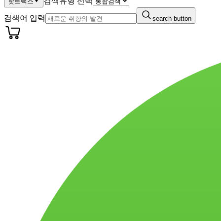
검색유형 선택
핫트랙스
검색어 입력
search button