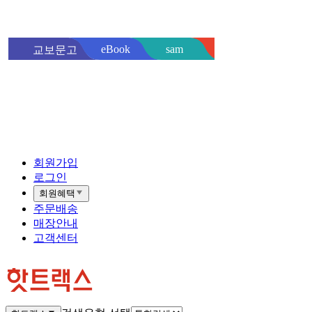
sam
eBook
교보문고
핫트랙스
바로
회원가입
로그인
회원혜택
주문배송
매장안내
고객센터