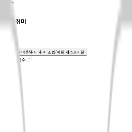
여행/취미
전체보기
여행/취미
취미
조립/퍼즐
캐스트퍼즐
판매인기순
필터