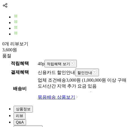
0개 리뷰보기
3,600
원
품절
적립혜택
40
p
적립혜택 보기
결제혜택
신용카드 할인안내
할인안내
업체
조건배송
3,000
원 (
1,000,000
원 이상 구매
도서산간 지역 추가 요금 있음
배송비
묶음배송 상품보기
상품정보
리뷰
Q&A