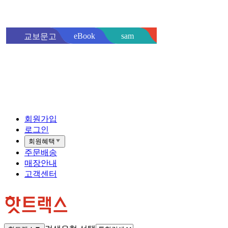
sam
eBook
교보문고
핫트랙스
바로
회원가입
로그인
회원혜택
주문배송
매장안내
고객센터