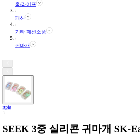
홈/라이프
패션
기타 패션소품
귀마개
rtpia
SEEK 3중 실리콘 귀마개 SK-Ear