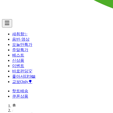
새취향✨
음반·영상
오늘만특가
주말특가
베스트
신상품
이벤트
바로펀딩💡
좋아서EP.9📖
교보Only🌳
핫트배송
쿠폰상품