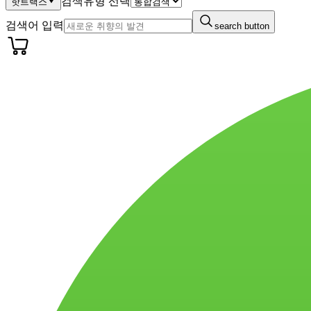
검색유형 선택
핫트랙스
검색어 입력
search button