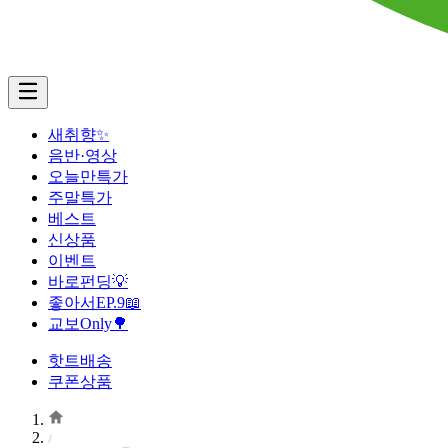
새취향✨
음반·영상
오늘만특가
주말특가
베스트
신상품
이벤트
바로펀딩💡
좋아서EP.9📖
교보Only🌳
핫트배송
쿠폰상품