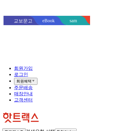
sam
eBook
교보문고
핫트랙스
바로
회원가입
로그인
회원혜택
주문배송
매장안내
고객센터