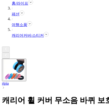
홈/라이프
패션
여행소품
캐리어커버/스티커
rtpia
캐리어 휠 커버 무소음 바퀴 보호대