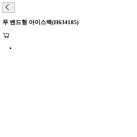
푸 밴드형 아이스백(H634185)