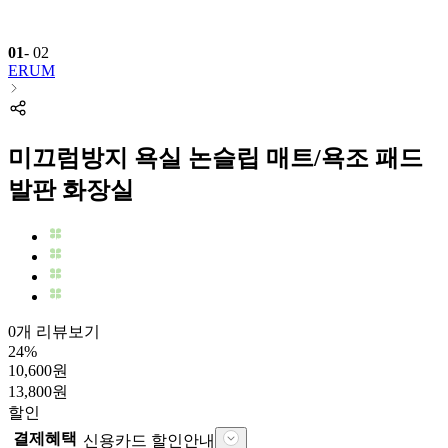
01
-
02
ERUM
미끄럼방지 욕실 논슬립 매트/욕조 패드
발판 화장실
0개 리뷰보기
24
%
10,600
원
13,800
원
할인
결제혜택
신용카드 할인안내