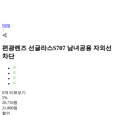
NPB
편광렌즈 선글라스S707 남녀공용 자외선
차단
0개 리뷰보기
5
%
20,710
원
21,800
원
할인