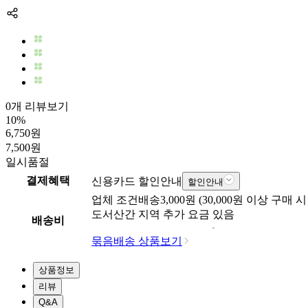
0개 리뷰보기
10
%
6,750
원
7,500
원
일시품절
결제혜택
신용카드 할인안내
할인안내
업체
조건배송
3,000
원 (
30,000
원 이상 구매 시
도서산간 지역 추가 요금 있음
배송비
묶음배송 상품보기
상품정보
리뷰
Q&A