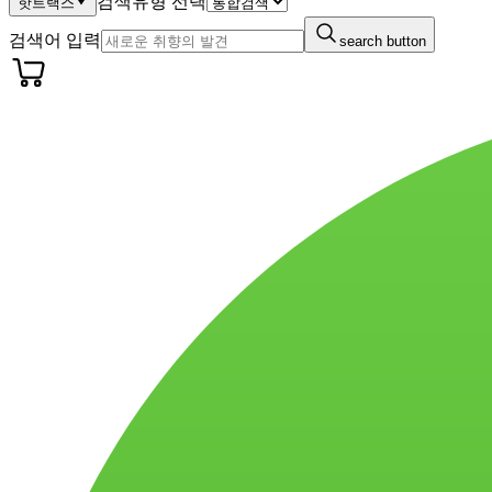
검색유형 선택
핫트랙스
검색어 입력
search button