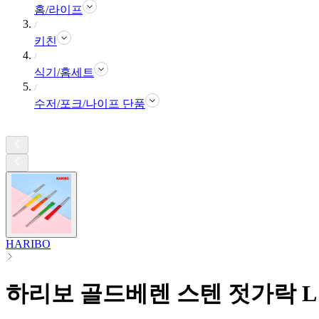
홈/라이프
키친
식기/홈세트
수저/포크/나이프 단품
HARIBO
하리보 골드베렌 스텐 젓가락 L