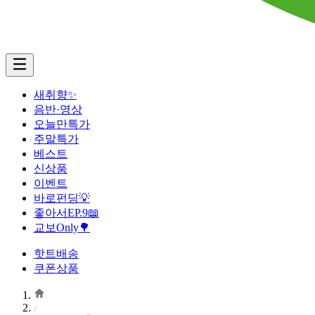
새취향✨
음반·영상
오늘만특가
주말특가
베스트
신상품
이벤트
바로펀딩💡
좋아서EP.9📖
교보Only🌳
핫트배송
쿠폰상품