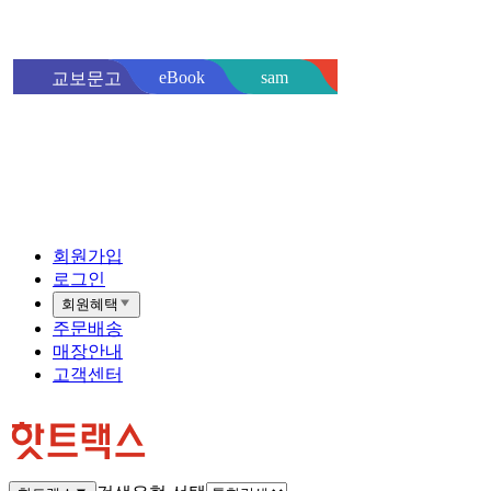
sam
eBook
교보문고
핫트랙스
바로
회원가입
로그인
회원혜택
주문배송
매장안내
고객센터