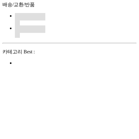
배송/교환/반품
카테고리 Best :