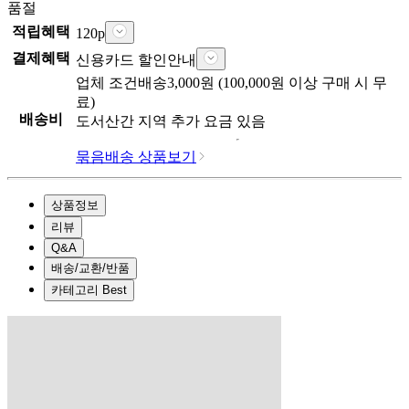
품절
적립혜택
120
p
결제혜택
신용카드 할인안내
업체
조건배송
3,000
원 (
100,000
원 이상 구매 시 무
료)
배송비
도서산간 지역 추가 요금 있음
묶음배송 상품보기
상품정보
리뷰
Q&A
배송/교환/반품
카테고리 Best