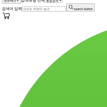
검색유형 선택
핫트랙스
검색어 입력
search button