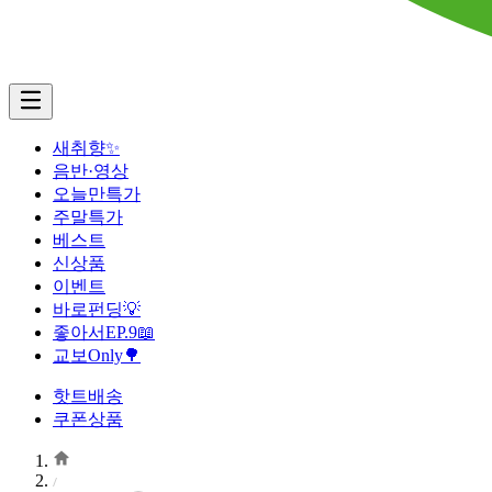
새취향✨
음반·영상
오늘만특가
주말특가
베스트
신상품
이벤트
바로펀딩💡
좋아서EP.9📖
교보Only🌳
핫트배송
쿠폰상품