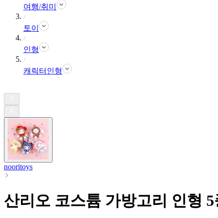
여행/취미
토이
인형
캐릭터인형
nooritoys
산리오 코스튬 가방고리 인형 5