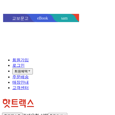
sam
eBook
교보문고
핫트랙스
바로
회원가입
로그인
회원혜택
주문배송
매장안내
고객센터