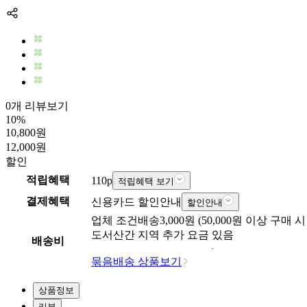
0개 리뷰보기
10
%
10,800
원
12,000
원
할인
적립혜택
110
p
적립혜택 보기
결제혜택
신용카드 할인안내
할인안내
업체
조건배송
3,000
원 (
50,000
원 이상 구매 시
도서산간 지역 추가 요금 있음
배송비
묶음배송 상품보기
상품정보
리뷰