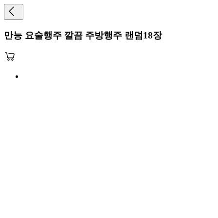
만능 요술행주 깔끔 주방행주 랜덤18장