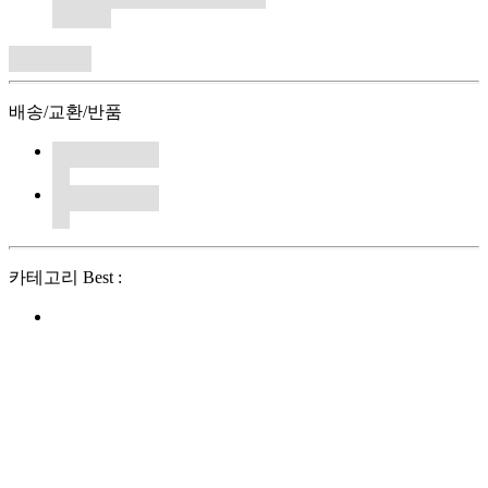
배송/교환/반품
카테고리 Best :