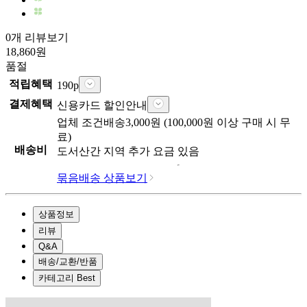
0개 리뷰보기
18,860
원
품절
적립혜택
190
p
결제혜택
신용카드 할인안내
업체
조건배송
3,000
원 (
100,000
원 이상 구매 시 무
료)
배송비
도서산간 지역 추가 요금 있음
묶음배송 상품보기
상품정보
리뷰
Q&A
배송/교환/반품
카테고리 Best