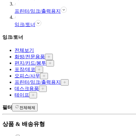
프린터/잉크/출력용지
잉크/토너
잉크/토너
전체보기
화방/전문용품
편지/카드/봉투
포장/데코
오피스/사무
프린터/잉크/출력용지
데스크용품
테이프
필터
전체해제
상품 & 배송유형