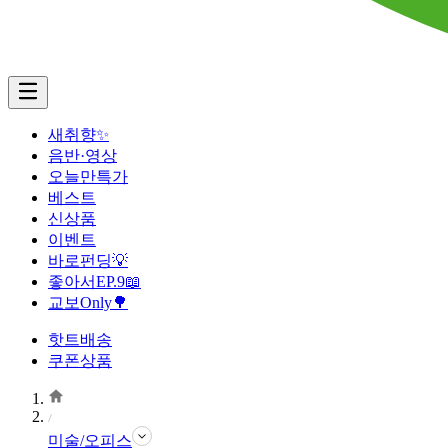
새취향✨
음반·영상
오늘만특가
베스트
신상품
이벤트
바로펀딩💡
좋아서EP.9📖
교보Only🌳
핫트배송
쿠폰상품
미술/오피스