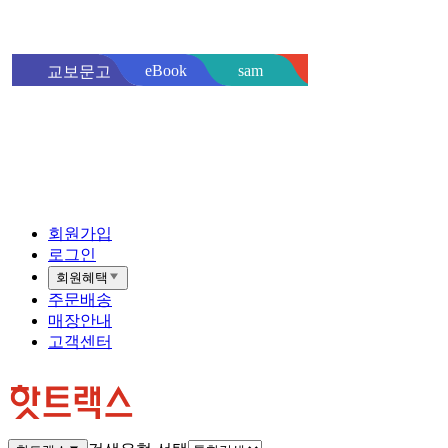
sam
eBook
교보문고
핫트랙스
바로
회원가입
로그인
회원혜택
주문배송
매장안내
고객센터