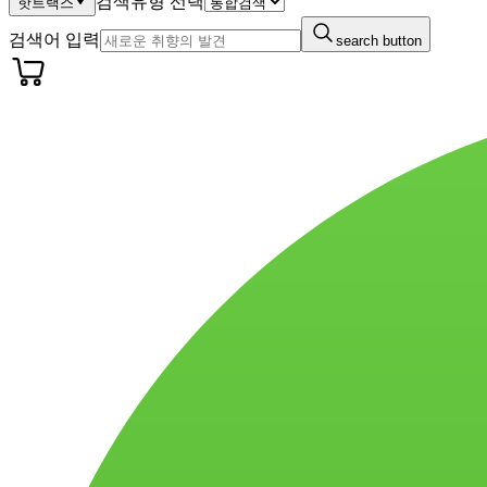
검색유형 선택
핫트랙스
검색어 입력
search button