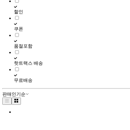
할인
쿠폰
품절포함
핫트랙스 배송
무료배송
판매인기순