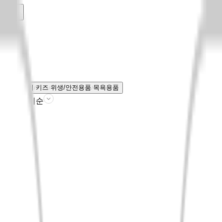
키즈
전체보기
키즈
위생/안전용품
목욕용품
판매인기순
필터