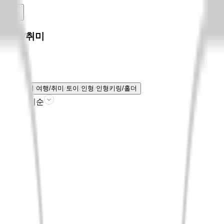
여행/취미
전체보기
여행/취미
토이
인형
인형키링/홀더
판매인기순
필터