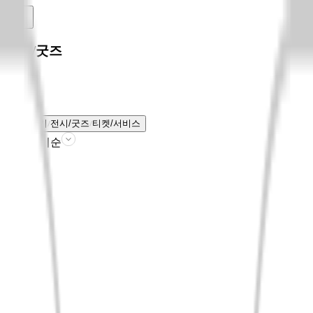
전시/굿즈
전체보기
전시/굿즈
티켓/서비스
판매인기순
필터