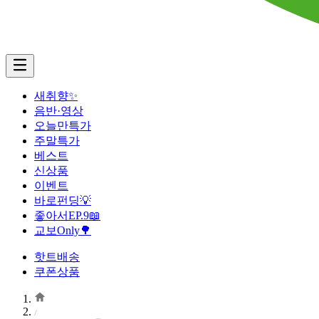
새취향✨
음반·영상
오늘만특가
주말특가
베스트
신상품
이벤트
바로펀딩💡
좋아서EP.9📖
교보Only🌳
핫트배송
쿠폰상품