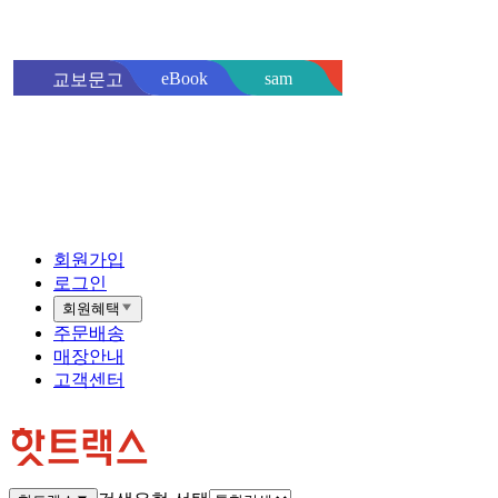
sam
eBook
교보문고
핫트랙스
바로
회원가입
로그인
회원혜택
주문배송
매장안내
고객센터