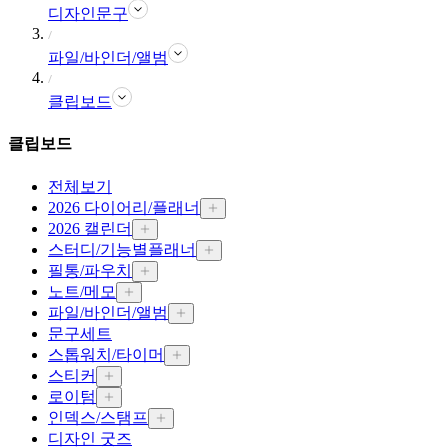
디자인문구
파일/바인더/앨범
클립보드
클립보드
전체보기
2026 다이어리/플래너
2026 캘린더
스터디/기능별플래너
필통/파우치
노트/메모
파일/바인더/앨범
문구세트
스톱워치/타이머
스티커
로이텀
인덱스/스탬프
디자인 굿즈