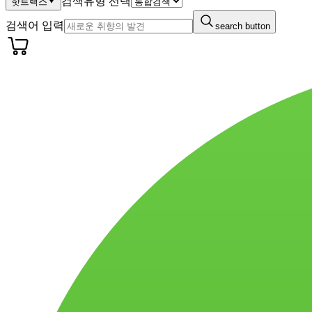
검색유형 선택
핫트랙스
검색어 입력
search button