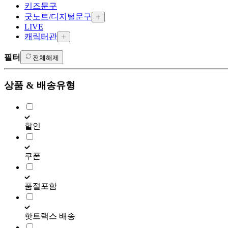
키즈문구
굿노트/디지털문구
LIVE
캐릭터관
필터
전체해제
상품 & 배송유형
할인
쿠폰
품절포함
핫트랙스 배송