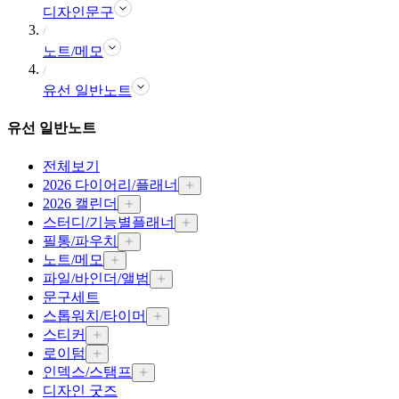
디자인문구
노트/메모
유선 일반노트
유선 일반노트
전체보기
2026 다이어리/플래너
2026 캘린더
스터디/기능별플래너
필통/파우치
노트/메모
파일/바인더/앨범
문구세트
스톱워치/타이머
스티커
로이텀
인덱스/스탬프
디자인 굿즈