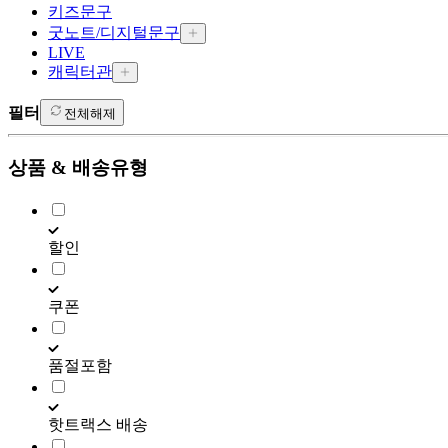
키즈문구
굿노트/디지털문구
LIVE
캐릭터관
필터
전체해제
상품 & 배송유형
할인
쿠폰
품절포함
핫트랙스 배송