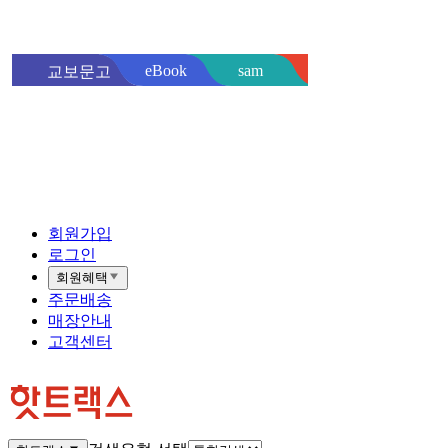
sam
eBook
교보문고
핫트랙스
바로
회원가입
로그인
회원혜택
주문배송
매장안내
고객센터