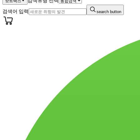
검색유형 선택
핫트랙스
검색어 입력
search button