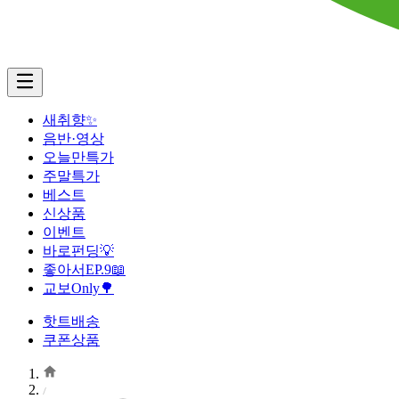
새취향✨
음반·영상
오늘만특가
주말특가
베스트
신상품
이벤트
바로펀딩💡
좋아서EP.9📖
교보Only🌳
핫트배송
쿠폰상품