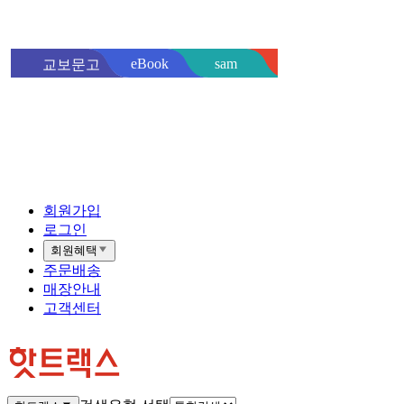
sam
eBook
교보문고
핫트랙스
바로
회원가입
로그인
회원혜택
주문배송
매장안내
고객센터