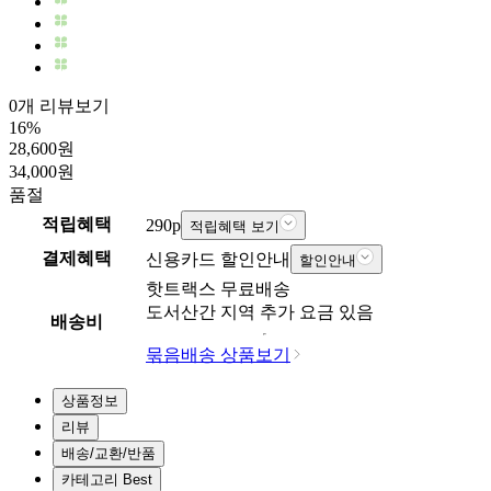
0개 리뷰보기
16
%
28,600
원
34,000
원
품절
적립혜택
290
p
적립혜택 보기
결제혜택
신용카드 할인안내
할인안내
핫트랙스
무료배송
도서산간 지역 추가 요금 있음
배송비
묶음배송 상품보기
상품정보
리뷰
배송/교환/반품
카테고리 Best