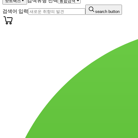
검색유형 선택
핫트랙스
검색어 입력
search button