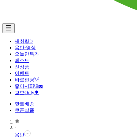
새취향✨
음반·영상
오늘만특가
베스트
신상품
이벤트
바로펀딩💡
좋아서EP.9📖
교보Only🌳
핫트배송
쿠폰상품
음반