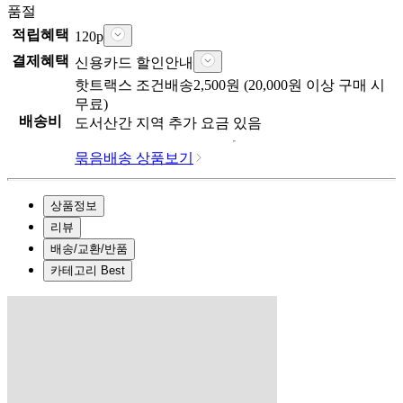
품절
적립혜택
120
p
결제혜택
신용카드 할인안내
핫트랙스
조건배송
2,500
원 (
20,000
원 이상 구매 시
무료)
배송비
도서산간 지역 추가 요금 있음
묶음배송 상품보기
상품정보
리뷰
배송/교환/반품
카테고리 Best