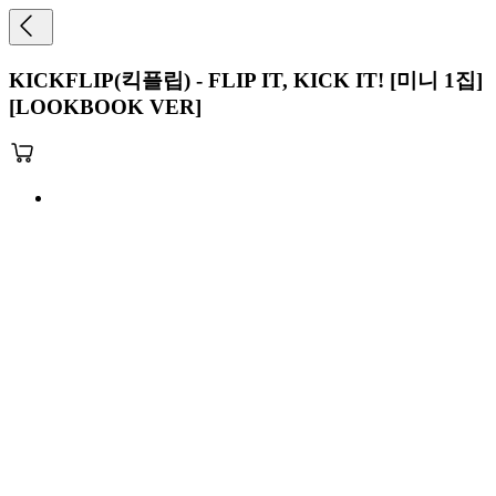
KICKFLIP(킥플립) - FLIP IT, KICK IT! [미니 1집]
[LOOKBOOK VER]