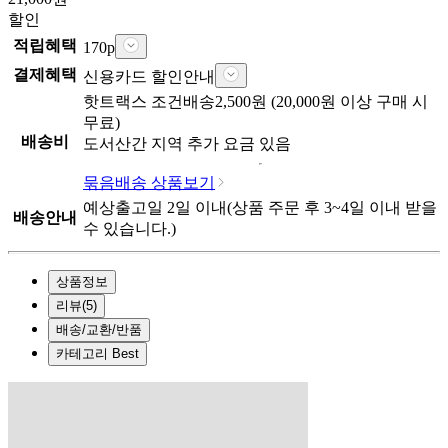
할인
적립혜택
170
p
결제혜택
신용카드 할인안내
핫트랙스
조건배송
2,500
원 (
20,000
원 이상 구매 시
무료)
배송비
도서산간 지역 추가 요금 있음
묶음배송 상품보기
예상출고일
2
일 이내
(상품 주문 후
3~4일
이내 받을
배송안내
수 있습니다.)
상품정보
리뷰
(
5
)
배송/교환/반품
카테고리 Best