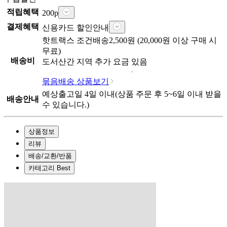
적립혜택
200
p
결제혜택
신용카드 할인안내
핫트랙스
조건배송
2,500
원 (
20,000
원 이상 구매 시
무료)
배송비
도서산간 지역 추가 요금 있음
묶음배송 상품보기
예상출고일
4
일 이내
(상품 주문 후
5~6일
이내 받을
배송안내
수 있습니다.)
상품정보
리뷰
배송/교환/반품
카테고리 Best