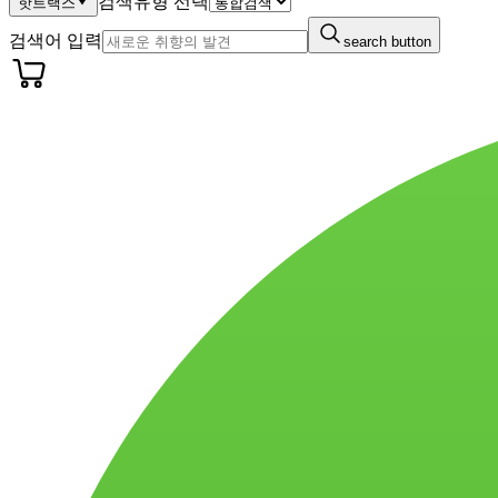
검색유형 선택
핫트랙스
검색어 입력
search button