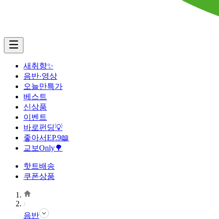
새취향✨
음반·영상
오늘만특가
베스트
신상품
이벤트
바로펀딩💡
좋아서EP.9📖
교보Only🌳
핫트배송
쿠폰상품
음반