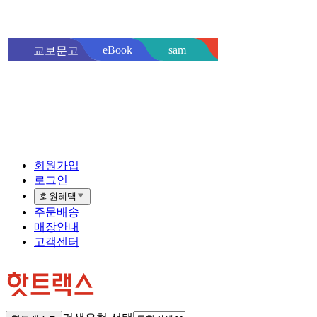
sam
eBook
교보문고
핫트랙스
바로
회원가입
로그인
회원혜택
주문배송
매장안내
고객센터