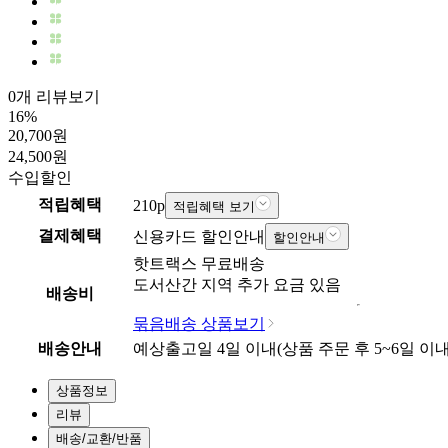
0개 리뷰보기
16
%
20,700
원
24,500
원
수입
할인
적립혜택
210
p
적립혜택 보기
결제혜택
신용카드 할인안내
할인안내
핫트랙스
무료배송
도서산간 지역 추가 요금 있음
배송비
묶음배송 상품보기
배송안내
예상출고일
4
일 이내
(상품 주문 후
5~6일
이내
상품정보
리뷰
배송/교환/반품