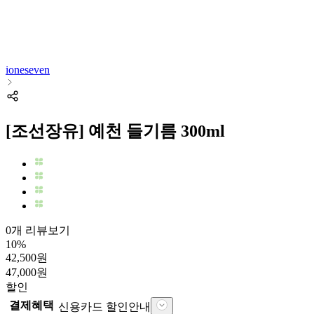
ioneseven
[조선장유] 예천 들기름 300ml
0개 리뷰보기
10
%
42,500
원
47,000
원
할인
결제혜택
신용카드 할인안내