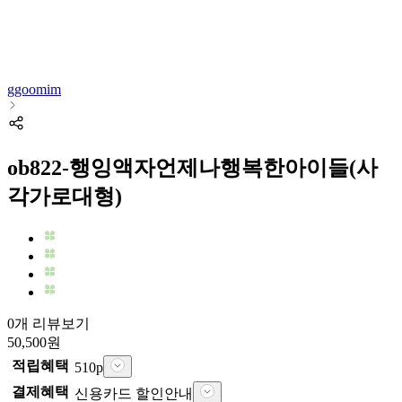
ggoomim
ob822-행잉액자언제나행복한아이들(사
각가로대형)
0개 리뷰보기
50,500
원
적립혜택
510
p
결제혜택
신용카드 할인안내