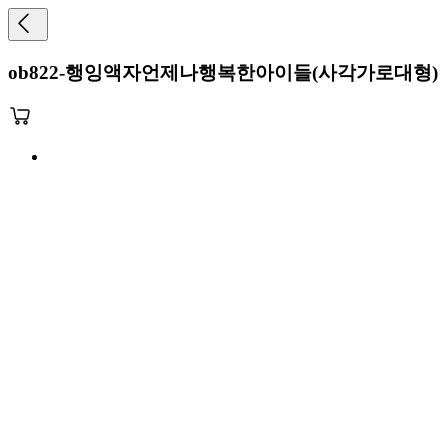
ob822-행잉액자언제나행복한아이들(사각가로대형)