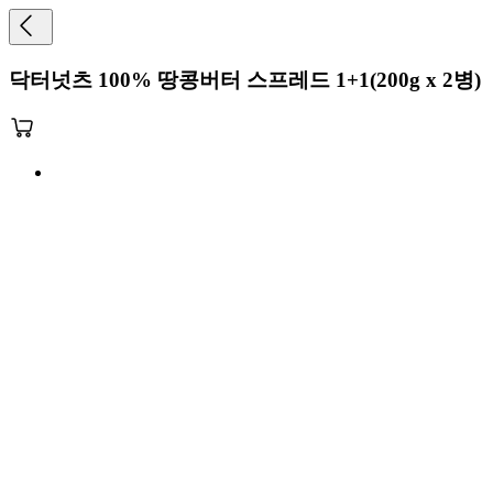
닥터넛츠 100% 땅콩버터 스프레드 1+1(200g x 2병)