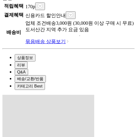
적립혜택
170
p
결제혜택
신용카드 할인안내
업체
조건배송
3,000
원 (
30,000
원 이상 구매 시 무료)
도서산간 지역 추가 요금 있음
배송비
묶음배송 상품보기
상품정보
리뷰
Q&A
배송/교환/반품
카테고리 Best