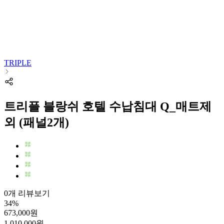
TRIPLE
트리플 블랑쉬 호텔 수납침대 Q_매트제
외 (패널2개)
0개 리뷰보기
34
%
673,000
원
1,010,000
원