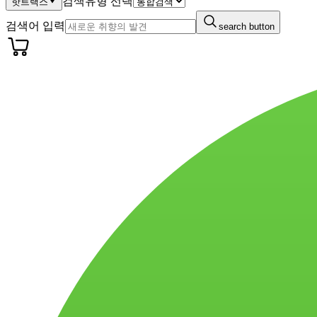
검색유형 선택
핫트랙스
검색어 입력
search button