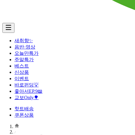
새취향✨
음반·영상
오늘만특가
주말특가
베스트
신상품
이벤트
바로펀딩💡
좋아서EP.9📖
교보Only🌳
핫트배송
쿠폰상품