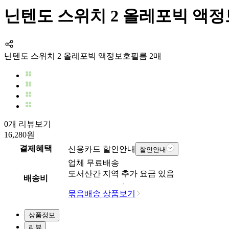
닌텐도 스위치 2 올레포빅 액정
닌텐도 스위치 2 올레포빅 액정보호필름 2매
0개 리뷰보기
16,280
원
결제혜택
신용카드 할인안내
할인안내
업체
무료배송
도서산간 지역 추가 요금 있음
배송비
묶음배송 상품보기
상품정보
리뷰