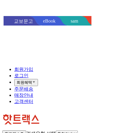
sam
eBook
교보문고
핫트랙스
바로
회원가입
로그인
회원혜택
주문배송
매장안내
고객센터