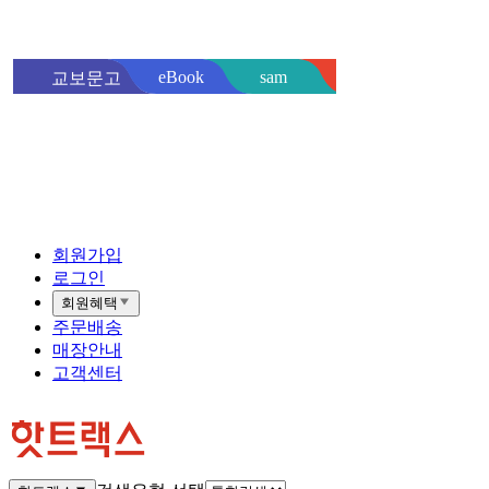
sam
eBook
교보문고
핫트랙스
바로
회원가입
로그인
회원혜택
주문배송
매장안내
고객센터