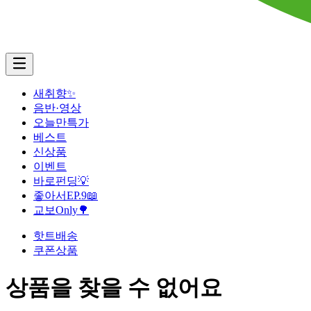
새취향✨
음반·영상
오늘만특가
베스트
신상품
이벤트
바로펀딩💡
좋아서EP.9📖
교보Only🌳
핫트배송
쿠폰상품
상품을 찾을 수 없어요