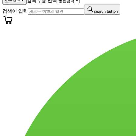
검색유형 선택
핫트랙스
검색어 입력
search button