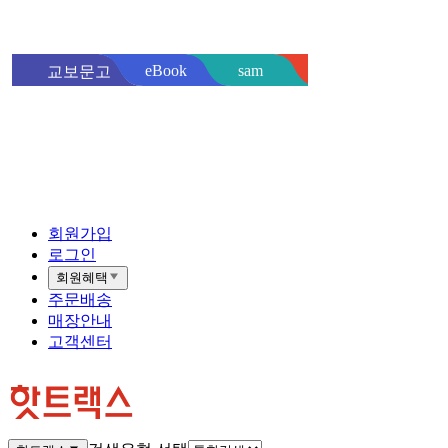
sam
eBook
교보문고
핫트랙스
바로
회원가입
로그인
회원혜택
주문배송
매장안내
고객센터