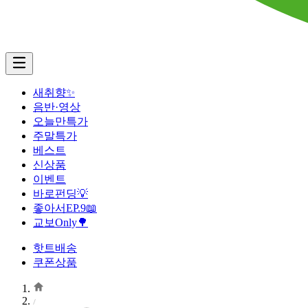
새취향✨
음반·영상
오늘만특가
주말특가
베스트
신상품
이벤트
바로펀딩💡
좋아서EP.9📖
교보Only🌳
핫트배송
쿠폰상품