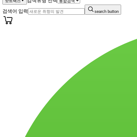
검색유형 선택
핫트랙스
검색어 입력
search button