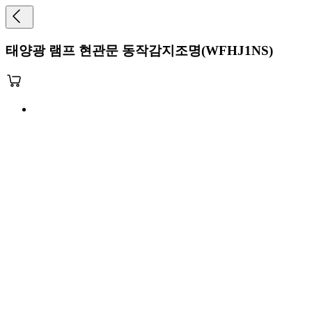
태양광 램프 현관문 동작감지조명(WFHJ1NS)