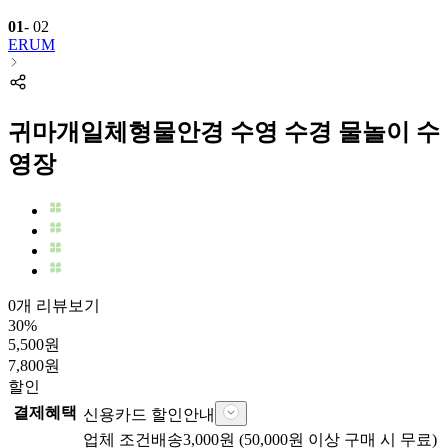
01
-
02
ERUM
귀마개일체형물안경 수영 수경 물놀이 수
영장
0개 리뷰보기
30
%
5,500
원
7,800
원
할인
결제혜택
신용카드 할인안내
업체
조건배송
3,000
원 (
50,000
원 이상 구매 시 무료)