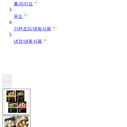
홈/라이프
푸드
간편조리/냉동식품
냉장/냉동식품