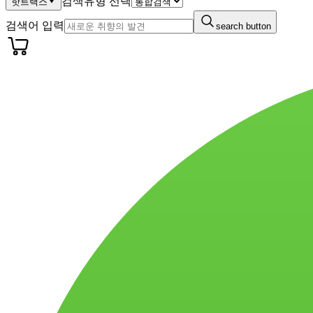
검색유형 선택
핫트랙스
검색어 입력
search button