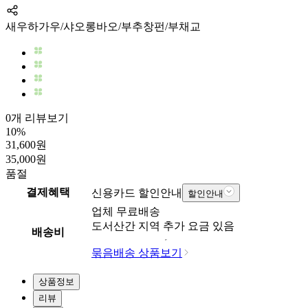
새우하가우/샤오롱바오/부추창펀/부채교
0개 리뷰보기
10
%
31,600
원
35,000
원
품절
결제혜택
신용카드 할인안내
할인안내
업체
무료배송
도서산간 지역 추가 요금 있음
배송비
묶음배송 상품보기
상품정보
리뷰