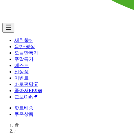
새취향✨
음반·영상
오늘만특가
주말특가
베스트
신상품
이벤트
바로펀딩💡
좋아서EP.9📖
교보Only🌳
핫트배송
쿠폰상품