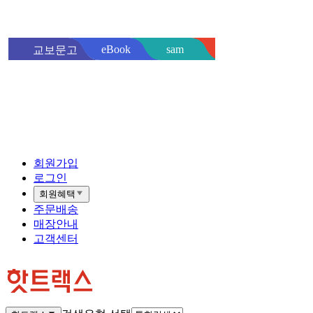
sam
eBook
교보문고
핫트랙스
바로
회원가입
로그인
회원혜택
주문배송
매장안내
고객센터