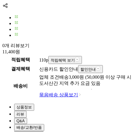
0개 리뷰보기
11,400
원
적립혜택
110
p
적립혜택 보기
결제혜택
신용카드 할인안내
할인안내
업체
조건배송
3,000
원 (
50,000
원 이상 구매 시
도서산간 지역 추가 요금 있음
배송비
묶음배송 상품보기
상품정보
리뷰
Q&A
배송/교환/반품