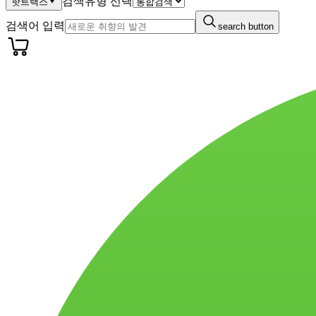
검색유형 선택
핫트랙스
검색어 입력
search button