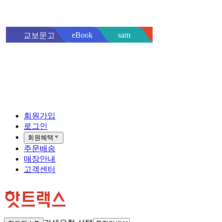
sam
eBook
교보문고
핫트랙스
바로
회원가입
로그인
회원혜택
주문배송
매장안내
고객센터