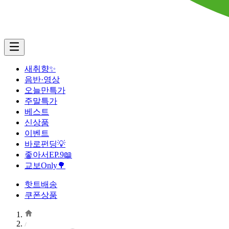
새취향✨
음반·영상
오늘만특가
주말특가
베스트
신상품
이벤트
바로펀딩💡
좋아서EP.9📖
교보Only🌳
핫트배송
쿠폰상품