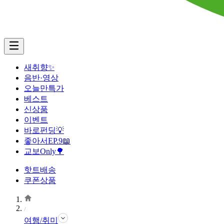
새취향✨
음반·영상
오늘만특가
베스트
신상품
이벤트
바로펀딩💡
좋아서EP.9📖
교보Only🌳
핫트배송
쿠폰상품
여행/취미