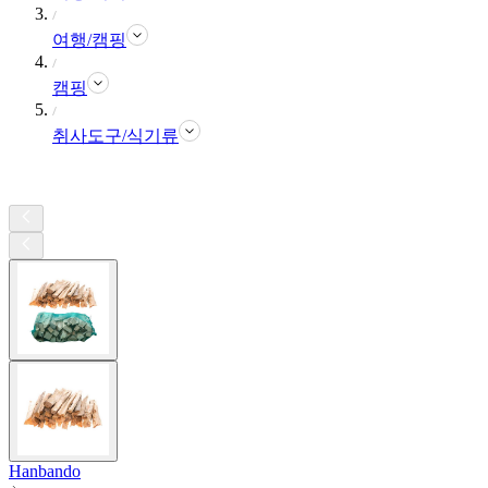
여행/캠핑
캠핑
취사도구/식기류
Hanbando