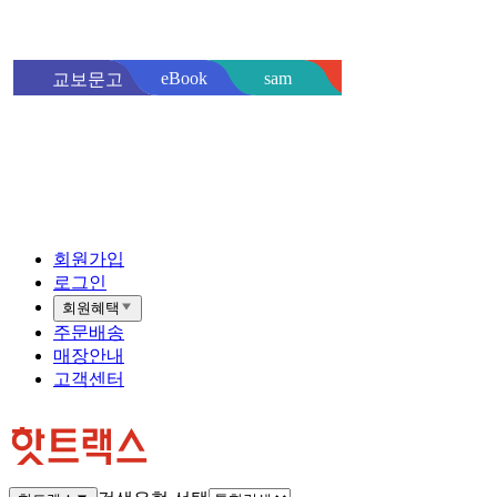
sam
eBook
교보문고
핫트랙스
바로
회원가입
로그인
회원혜택
주문배송
매장안내
고객센터