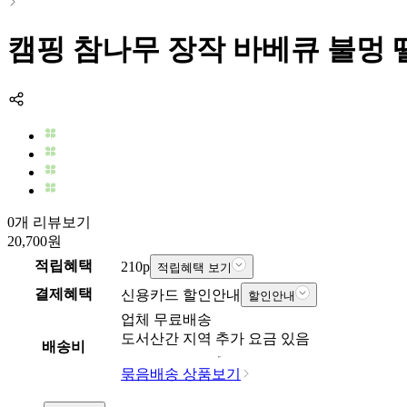
캠핑 참나무 장작 바베큐 불멍 땔감
0개 리뷰보기
20,700
원
적립혜택
210
p
적립혜택 보기
결제혜택
신용카드 할인안내
할인안내
업체
무료배송
도서산간 지역 추가 요금 있음
배송비
묶음배송 상품보기