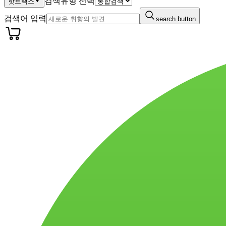
검색유형 선택
핫트랙스
검색어 입력
search button