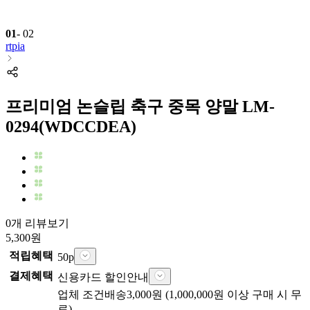
01
-
02
rtpia
프리미엄 논슬립 축구 중목 양말 LM-
0294(WDCCDEA)
0개 리뷰보기
5,300
원
적립혜택
50
p
결제혜택
신용카드 할인안내
업체
조건배송
3,000
원 (
1,000,000
원 이상 구매 시 무
료)