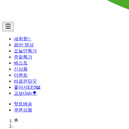
새취향✨
음반·영상
오늘만특가
주말특가
베스트
신상품
이벤트
바로펀딩💡
좋아서EP.9📖
교보Only🌳
핫트배송
쿠폰상품