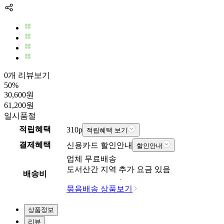
0개 리뷰보기
50
%
30,600
원
61,200
원
일시품절
적립혜택
310
p
적립혜택 보기
결제혜택
신용카드 할인안내
할인안내
업체
무료배송
도서산간 지역 추가 요금 있음
배송비
묶음배송 상품보기
상품정보
리뷰