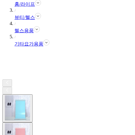
홈/라이프
뷰티/헬스
헬스용품
기타요가용품