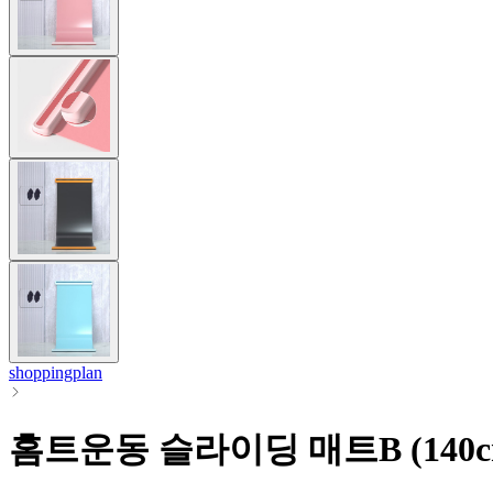
shoppingplan
홈트운동 슬라이딩 매트B (140c