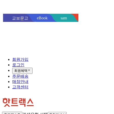
sam
eBook
교보문고
핫트랙스
바로
회원가입
로그인
회원혜택
주문배송
매장안내
고객센터