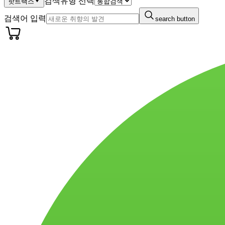
검색유형 선택
핫트랙스
검색어 입력
search button