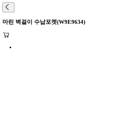
마린 벽걸이 수납포켓(W9E9634)