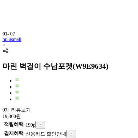
01
-
07
hplusmall
마린 벽걸이 수납포켓(W9E9634)
0개 리뷰보기
19,300
원
적립혜택
190
p
결제혜택
신용카드 할인안내