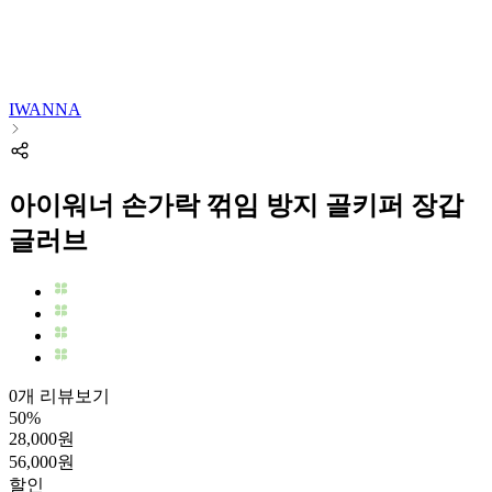
IWANNA
아이워너 손가락 꺾임 방지 골키퍼 장갑
글러브
0개 리뷰보기
50
%
28,000
원
56,000
원
할인