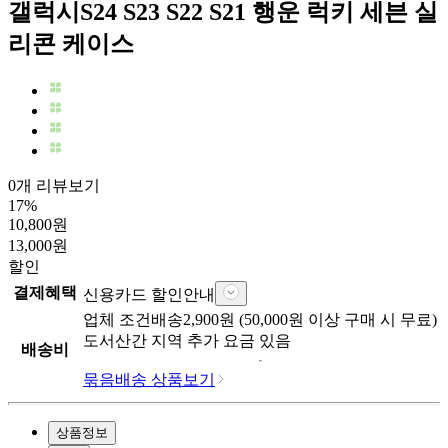
갤럭시S24 S23 S22 S21 행운 럭키 세븐 실
리콘 케이스
0개 리뷰보기
17
%
10,800
원
13,000
원
할인
결제혜택
신용카드 할인안내
업체
조건배송
2,900
원 (
50,000
원 이상 구매 시 무료)
도서산간 지역 추가 요금 있음
배송비
묶음배송 상품보기
상품정보