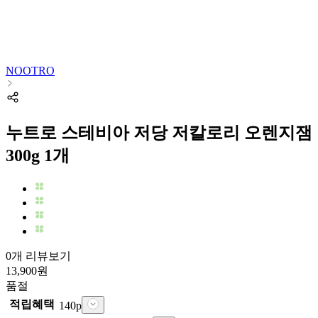
NOOTRO
누트로 스테비아 저당 저칼로리 오렌지잼
300g 1개
0개 리뷰보기
13,900
원
품절
적립혜택
140
p