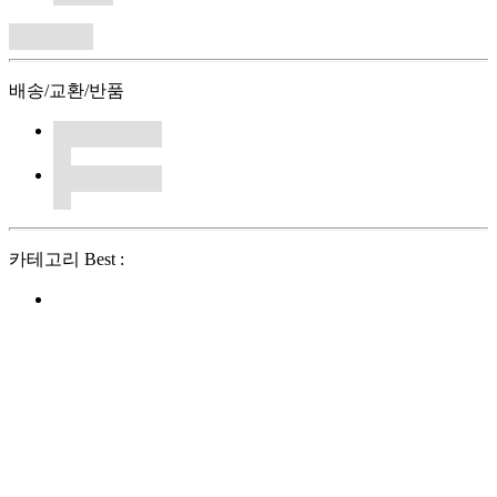
배송/교환/반품
카테고리 Best :